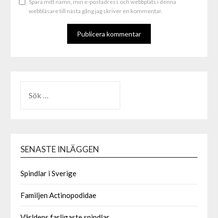
Spara mitt namn, min e-postadress och webbplats i denna
webbläsare till nästa gång jag skriver en kommentar.
ALTERNATIVE:
SENASTE INLÄGGEN
Spindlar i Sverige
Familjen Actinopodidae
Världens farligaste spindlar